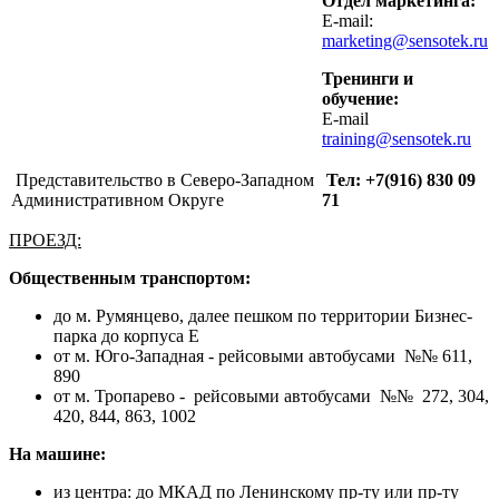
Отдел маркетинга:
E-mail:
marketing@sensotek.ru
Тренинги и
обучение:
E-mail
training@sensotek.ru
Представительство в Северо-Западном
Тел: +7(916) 830 09
Административном Округе
71
ПРОЕЗД:
Общественным транспортом:
до м. Румянцево, далее пешком по территории Бизнес-
парка до корпуса E
от м. Юго-Западная - рейсовыми автобусами №№ 611,
890
от м. Тропарево - рейсовыми автобусами №№ 272, 304,
420, 844, 863, 1002
На машине:
из центра:
до МКАД по Ленинскому пр-ту или пр-ту