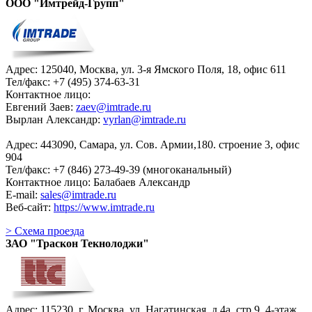
ООО "Имтрейд-Групп"
Адрес: 125040, Москва, ул. 3-я Ямского Поля, 18, офис 611
Тел/факс: +7 (495) 374-63-31
Контактное лицо:
Евгений Заев:
zaev@imtrade.ru
Вырлан Александр:
vyrlan@imtrade.ru
Адрес: 443090, Самара, ул. Сов. Армии,180. строение 3, офис
904
Тел/факс: +7 (846) 273-49-39 (многоканальный)
Контактное лицо: Балабаев Александр
E-mail:
sales@imtrade.ru
Веб-сайт:
https://www.imtrade.ru
> Схема проезда
ЗАО "Траскон Текнолоджи"
Адрес: 115230, г. Москва, ул. Нагатинская, д.4a, стр.9, 4-этаж