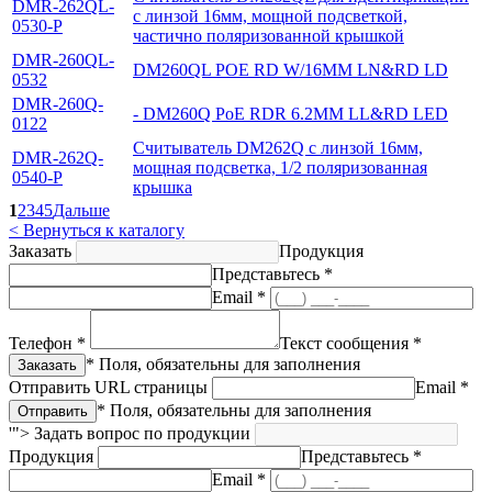
DMR-262QL-
с линзой 16мм, мощной подсветкой,
0530-P
частично поляризованной крышкой
DMR-260QL-
DM260QL POE RD W/16MM LN&RD LD
0532
DMR-260Q-
- DM260Q PoE RDR 6.2MM LL&RD LED
0122
Считыватель DM262Q с линзой 16мм,
DMR-262Q-
мощная подсветка, 1/2 поляризованная
0540-P
крышка
1
2
3
4
5
Дальше
< Вернуться к каталогу
Заказать
Продукция
Представьтесь *
Email *
Телефон *
Текст сообщения *
* Поля, обязательны для заполнения
Отправить URL страницы
Email *
* Поля, обязательны для заполнения
'">
Задать вопрос по продукции
Продукция
Представьтесь *
Email *