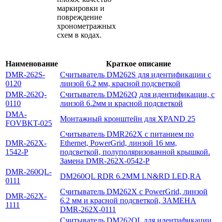
маркировки и
повреждение
хронометражных
схем в кодах.
Наименование
Краткое описание
DMR-262S-
Считыватель DM262S для идентификации с
0120
линзой 6.2 мм, красной подсветкой
DMR-262Q-
Считыватель DM262Q для идентификации, с
0110
линзой 6.2мм и красной подсветкой
DMA-
Монтажный кронштейн для XPAND 25
FOVBKT-025
Считыватель DMR262X с питанием по
DMR-262X-
Ethernet, PowerGrid, линзой 16 мм,
1542-P
подсветкой, полуполяризованной крышкой.
Замена DMR-262X-0542-P
DMR-260QL-
DM260QL RDR 6.2MM LN&RD LED,RA
0111
Считыватель DM262X с PowerGrid, линзой
DMR-262X-
6.2 мм и красной подсветкой, ЗАМЕНА
1111
DMR-262X-0111
Считыватель DM262QL для идентификации