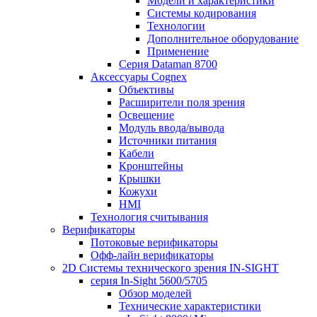
Модели и характеристики
Системы кодирования
Технологии
Дополнительное оборудование
Применение
Серия Dataman 8700
Аксессуары Cognex
Объективы
Расширители поля зрения
Освещение
Модуль ввода/вывода
Источники питания
Кабели
Кронштейны
Крышки
Кожухи
HMI
Технология считывания
Верификаторы
Потоковые верификаторы
Офф-лайн верификаторы
2D Системы технического зрения IN-SIGHT
серия In-Sight 5600/5705
Обзор моделей
Технические характеристики