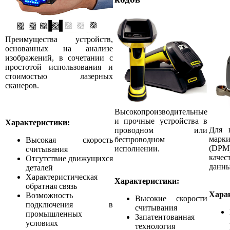
Преимущества устройств,
основанных на анализе
изображений, в сочетании с
простотой использования и
стоимостью лазерных
сканеров.
Высокопроизводительные
и прочные устройства в
Характеристики:
Для 
проводном или
мар
беспроводном
Высокая скорость
(DPM
исполнении.
считывания
каче
Отсутствие движущихся
данн
деталей
Характеристическая
Характеристики:
обратная связь
Хара
Возможность
Высокие скорости
подключения в
считывания
промышленных
Запатентованная
условиях
технология