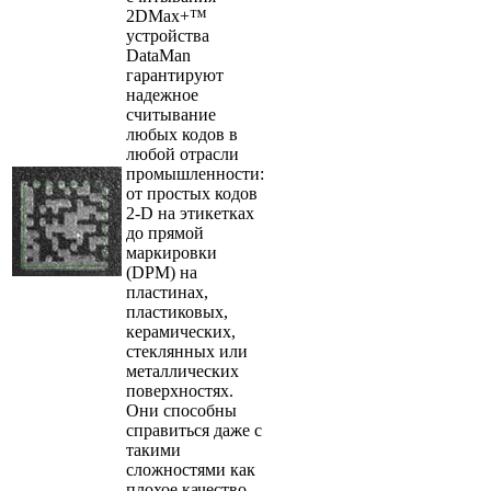
2DMax+™
устройства
DataMan
гарантируют
надежное
считывание
любых кодов в
любой отрасли
промышленности:
от простых кодов
2-D на этикетках
до прямой
маркировки
(DPM) на
пластинах,
пластиковых,
керамических,
стеклянных или
металлических
поверхностях.
Они способны
справиться даже с
такими
сложностями как
плохое качество