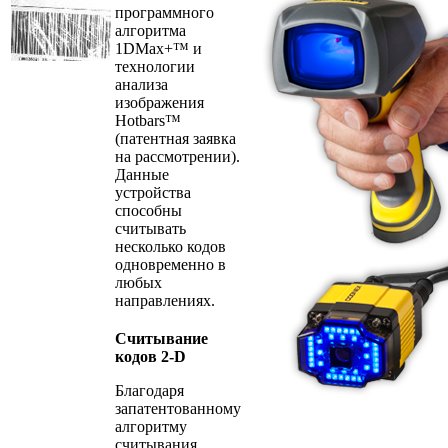
программного
алгоритма
1DMax+™ и
технологии
анализа
изображения
Hotbars™
(патентная заявка
на рассмотрении).
Данные
устройства
способны
считывать
несколько кодов
одновременно в
любых
направлениях.
Считывание
кодов 2-D
Благодаря
запатентованному
алгоритму
считывания