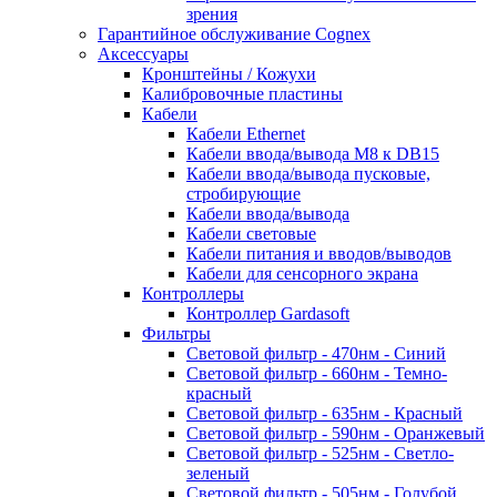
зрения
Гарантийное обслуживание Cognex
Аксессуары
Кронштейны / Кожухи
Калибровочные пластины
Кабели
Кабели Ethernet
Кабели ввода/вывода M8 к DB15
Кабели ввода/вывода пусковые,
стробирующие
Кабели ввода/вывода
Кабели световые
Кабели питания и вводов/выводов
Кабели для сенсорного экрана
Контроллеры
Контроллер Gardasoft
Фильтры
Световой фильтр - 470нм - Синий
Световой фильтр - 660нм - Темно-
красный
Световой фильтр - 635нм - Красный
Световой фильтр - 590нм - Оранжевый
Световой фильтр - 525нм - Светло-
зеленый
Световой фильтр - 505нм - Голубой