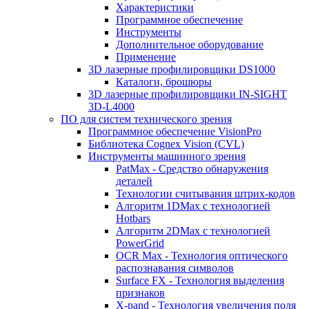
Характеристики
Программное обеспечение
Инструменты
Дополнительное оборудование
Применение
3D лазерные профилировщики DS1000
Каталоги, брошюры
3D лазерные профилировщики IN-SIGHT
3D-L4000
ПО для систем технического зрения
Программное обеспечение VisionPro
Библиотека Cognex Vision (CVL)
Инструменты машинного зрения
PatMax - Средство обнаружения
деталей
Технологии считывания штрих-кодов
Алгоритм 1DMax с технологией
Hotbars
Алгоритм 2DMax с технологией
PowerGrid
OCR Max - Технология оптического
распознавания символов
Surface FX - Технология выделения
признаков
X-pand - Технология увеличения поля