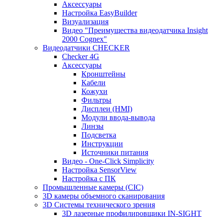
Аксессуары
Настройка EasyBuilder
Визуализация
Видео "Преимущества видеодатчика Insight
2000 Cognex"
Видеодатчики CHECKER
Checker 4G
Аксессуары
Кронштейны
Кабели
Кожухи
Фильтры
Дисплеи (HMI)
Модули ввода-вывода
Линзы
Подсветка
Инструкции
Источники питания
Видео - One-Click Simplicity
Настройка SensorView
Настройка с ПК
Промышленные камеры (CIC)
3D камеры объемного сканирования
3D Системы технического зрения
3D лазерные профилировщики IN-SIGHT