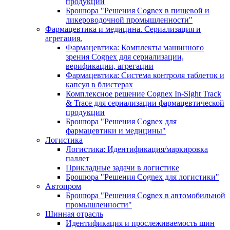
продукции
Брошюра "Решения Cognex в пищевой и
ликероводочной промышленности"
Фармацевтика и медицина. Сериализация и
агрегация.
Фармацевтика: Комплекты машинного
зрения Cognex для сериализации,
верификации, агрегации
Фармацевтика: Система контроля таблеток и
капсул в блистерах
Комплексное решение Cognex In-Sight Track
& Trace для сериализации фармацевтической
продукции
Брошюра "Решения Cognex для
фармацевтики и медицины"
Логистика
Логистика: Идентификация/маркировка
паллет
Прикладные задачи в логистике
Брошюра "Решения Cognex для логистики"
Автопром
Брошюра "Решения Cognex в автомобильной
промышленности"
Шинная отрасль
Идентификация и прослеживаемость шин