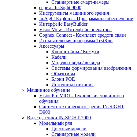
Стандартные смарт-камеры
серия - In-Sight 9000
Инструменты машинного зрения
In-Sight Explorer - Программное обеспечение
Интерфейс EasyBuilder
VisionView - Интерфейс оператора
Cognex Connect - Комплект средств связи
Испытательная программа TestRun
Аксессуары
Кронштейны / Кожухи
Кабели
Модули ввода / вывода
Системы формирования изображения
Объективы
Блоки POE
Источники питания
Машинное обучение
VisionPro VIDI - Технология машинного
обучения
Cистема технического зрения IN-SIGHT
D900
Видеодатчики IN-SIGHT 2000
Модельный ряд
Цветные модели
Стандартные модели