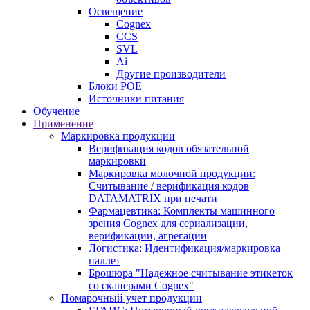
Освещение
Cognex
CCS
SVL
Ai
Другие производители
Блоки POE
Источники питания
Обучение
Применение
Маркировка продукции
Верификация кодов обязательной
маркировки
Маркировка молочной продукции:
Считывание / верификация кодов
DATAMATRIX при печати
Фармацевтика: Комплекты машинного
зрения Cognex для сериализации,
верификации, агрегации
Логистика: Идентификация/маркировка
паллет
Брошюра "Надежное считывание этикеток
со сканерами Cognex"
Помарочный учет продукции