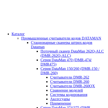
Каталог
Промышленные считыватели кодов DATAMAN
Стационарные сканеры штрих-кодов
Dataman
Поточный сканер DataMan 262Q-ALC
(DMR-262Q-ALC)
Серия DataMan 470 (DMR-474/
DMR475)
Cерия DataMan 150/260 (DMR-150 /
DMR-260)
Считыватели DMR-262
Считыватели DMR-260
Считыватели DMR-260QX
Сравнение моделей
Системы кодирования
Аксессуары
Применение
Серия DataMan 374/375 (DMR-