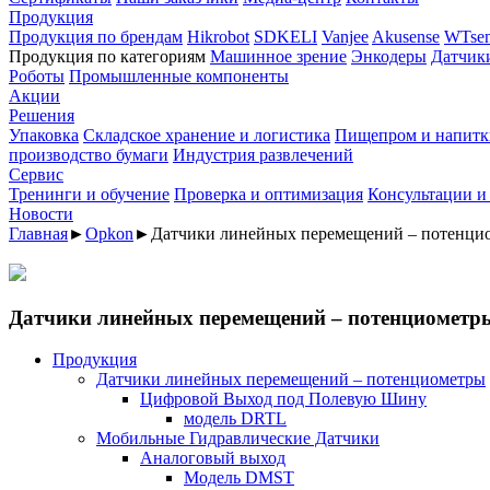
Продукция
Продукция по брендам
Hikrobot
SDKELI
Vanjee
Akusense
WTsen
Продукция по категориям
Машинное зрение
Энкодеры
Датчик
Роботы
Промышленные компоненты
Акции
Решения
Упаковка
Складское хранение и логистика
Пищепром и напитк
производство бумаги
Индустрия развлечений
Сервис
Тренинги и обучение
Проверка и оптимизация
Консультации и
Новости
Главная
►
Opkon
►
Датчики линейных перемещений – потенци
Датчики линейных перемещений – потенциометр
Продукция
Датчики линейных перемещений – потенциометры
Цифровой Выход под Полевую Шину
модель DRTL
Мобильные Гидравлические Датчики
Аналоговый выход
Модель DMST