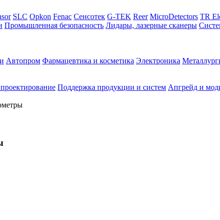
sor
SLC
Opkon
Fenac
Сенсотек
G-TEK
Reer
MicroDetectors
TR El
и
Промышленная безопасность
Лидары, лазерные сканеры
Систе
и
Автопром
Фармацевтика и косметика
Электроника
Металлург
 проектирование
Поддержка продукции и систем
Апгрейд и мод
ометры
ы