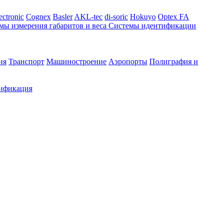
ectronic
Cognex
Basler
AKL-tec
di-soric
Hokuyo
Optex FA
мы измерения габаритов и веса
Системы идентификации
ия
Транспорт
Машиностроение
Аэропорты
Полиграфия и
ификация