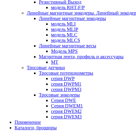
Резистивный Выход
модель RHT-F/P
Линейные магнитные энкодеры. Линейный энкодер
Линейные магнитные энкодеры
модель MLI
модель MLIP
модель MLC
модель MLCS
Линейные магнитные весы
Модель MPS
Магнитная лента, профиль и аксессуары
MT
Тросовые датчики
Тросовые потенциометры
cерия DWP
cерия DWPM1
серия DWPM3
Тросовые энкодеры
Серия DWE
Серия DWEM1
серия DWEM2
серия DWEM3
Применение
Каталоги, брошюры